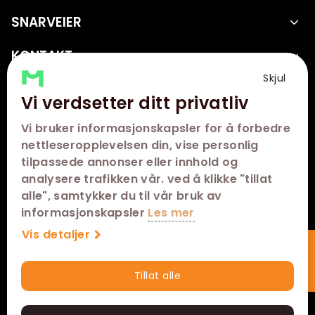
SNARVEIER
KONTAKT
Skjul
FØLG OSS
Vi verdsetter ditt privatliv
Vi bruker informasjonskapsler for å forbedre
nettleseropplevelsen din, vise personlig
tilpassede annonser eller innhold og
analysere trafikken vår. ved å klikke "tillat
alle", samtykker du til vår bruk av
informasjonskapsler
Les mer
Vis detaljer
Abonner på nyhetsbrev
Tillat alle
Hurtigkjøp