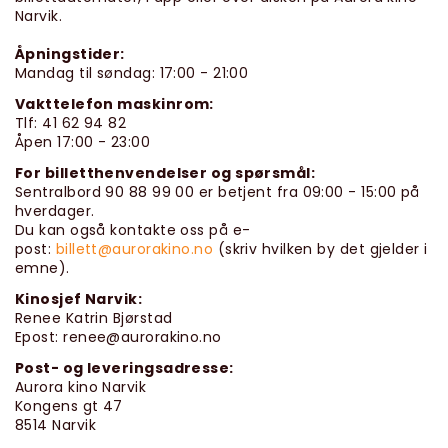
Narvik.
Åpningstider:
Mandag til søndag: 17:00 - 21:00
Vakttelefon maskinrom:
Tlf: 41 62 94 82
Åpen 17:00 - 23:00
For billetthenvendelser og spørsmål:
Sentralbord 90 88 99 00 er betjent fra 09:00 - 15:00 på
hverdager.
Du kan også kontakte oss på e-
post:
billett@aurorakino.no
(skriv hvilken by det gjelder i
emne).
Kinosjef Narvik:
Renee Katrin Bjørstad
Epost: renee@aurorakino.no
Post- og leveringsadresse:
Aurora kino Narvik
Kongens gt 47
8514 Narvik