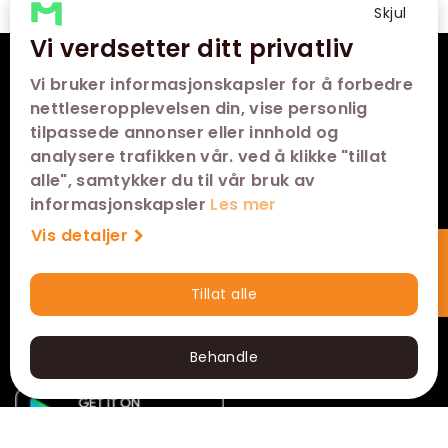
Skjul
Vi verdsetter ditt privatliv
VÅRE KINOER
Vi bruker informasjonskapsler for å forbedre
nettleseropplevelsen din, vise personlig
SNARVEIER
tilpassede annonser eller innhold og
analysere trafikken vår. ved å klikke "tillat
KONTAKT
alle", samtykker du til vår bruk av
informasjonskapsler
Les mer
FØLG OSS
Vis detaljer
Tillat alle
Hurtigkjøp
Behandle