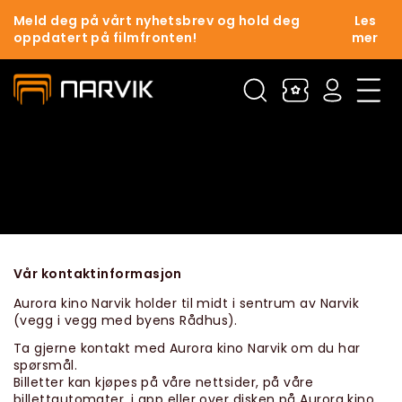
Meld deg på vårt nyhetsbrev og hold deg
Les
oppdatert på filmfronten!
mer
Vår kontaktinformasjon
Aurora kino Narvik holder til midt i sentrum av Narvik
(vegg i vegg med byens Rådhus).
Ta gjerne kontakt med Aurora kino Narvik om du har
spørsmål.
Billetter kan kjøpes på våre nettsider, på våre
billettautomater, i app eller over disken på Aurora kino