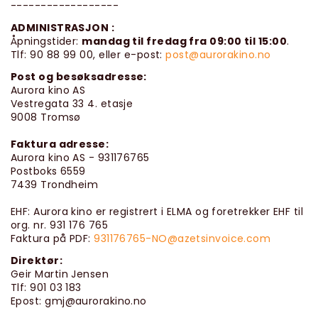
------------------
ADMINISTRASJON :
Åpningstider:
mandag til fredag fra 09:00 til 15:00
.
Tlf: 90 88 99 00, eller e-post:
post@aurorakino.no
Post og besøksadresse:
Aurora kino AS
Vestregata 33 4. etasje
9008 Tromsø
Faktura adresse:
Aurora kino AS - 931176765
Postboks 6559
7439 Trondheim
EHF: Aurora kino er registrert i ELMA og foretrekker EHF til
org. nr. 931 176 765
Faktura på PDF:
931176765-NO@azetsinvoice.com
Direktør:
Geir Martin Jensen
Tlf: 901 03 183
Epost: gmj@aurorakino.no