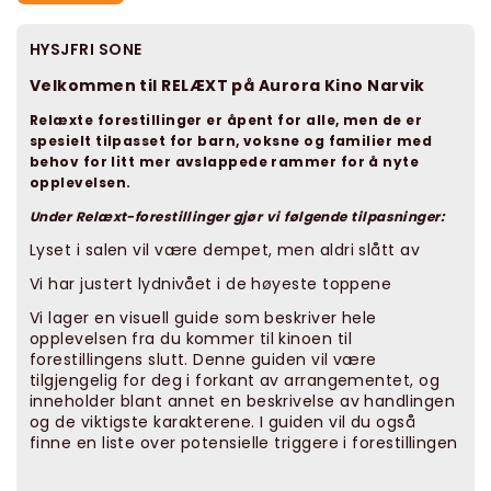
HYSJFRI SONE
Velkommen til RELÆXT på Aurora Kino Narvik
Relæxte forestillinger er åpent for alle, men de er
spesielt tilpasset for barn, voksne og familier med
behov for litt mer avslappede rammer for å nyte
opplevelsen.
Under Relæxt-forestillinger gjør vi følgende tilpasninger:
Lyset i salen vil være dempet, men aldri slått av
Vi har justert lydnivået i de høyeste toppene
Vi lager en visuell guide som beskriver hele
opplevelsen fra du kommer til kinoen til
forestillingens slutt. Denne guiden vil være
tilgjengelig for deg i forkant av arrangementet, og
inneholder blant annet en beskrivelse av handlingen
og de viktigste karakterene. I guiden vil du også
finne en liste over potensielle triggere i forestillingen