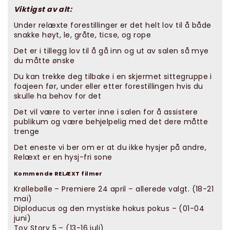
Viktigst av alt:
Under relæxte forestillinger er det helt lov til å både
snakke høyt, le, gråte, ticse, og rope
Det er i tillegg lov til å gå inn og ut av salen så mye
du måtte ønske
Du kan trekke deg tilbake i en skjermet sittegruppe i
foajeen før, under eller etter forestillingen hvis du
skulle ha behov for det
Det vil være to verter inne i salen for å assistere
publikum og være behjelpelig med det dere måtte
trenge
Det eneste vi ber om er at du ikke hysjer på andre,
Relæxt er en hysj-fri sone
Kommende RELÆXT filmer
Krøllebølle – Premiere 24 april – allerede valgt. (18-21
mai)
Diploducus og den mystiske hokus pokus – (01-04
juni)
Toy Story 5 – (13-16 juli)