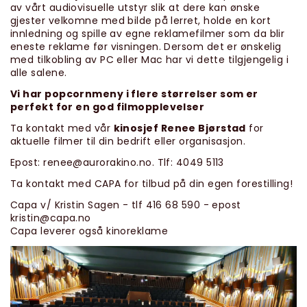
av vårt audiovisuelle utstyr slik at dere kan ønske
gjester velkomne med bilde på lerret, holde en kort
innledning og spille av egne reklamefilmer som da blir
eneste reklame før visningen. Dersom det er ønskelig
med tilkobling av PC eller Mac har vi dette tilgjengelig i
alle salene.
Vi har popcornmeny i flere størrelser som er
perfekt for en god filmopplevelser
Ta kontakt med vår
kinosjef Renee Bjørstad
for
aktuelle filmer til din bedrift eller organisasjon.
Epost: renee@aurorakino.no. Tlf: 4049 5113
Ta kontakt med CAPA for tilbud på din egen forestilling!
Capa v/ Kristin Sagen - tlf 416 68 590 - epost
kristin@capa.no
Capa leverer også kinoreklame