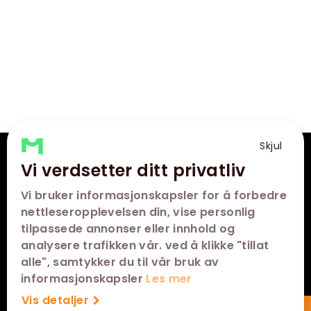
Skjul
VÅRE KINOER
Vi verdsetter ditt privatliv
Vi bruker informasjonskapsler for å forbedre
SNARVEIER
nettleseropplevelsen din, vise personlig
tilpassede annonser eller innhold og
KONTAKT
analysere trafikken vår. ved å klikke "tillat
alle", samtykker du til vår bruk av
FØLG OSS
informasjonskapsler
Les mer
Vis detaljer