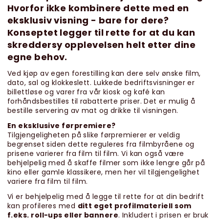
Hvorfor ikke kombinere dette med en
eksklusiv visning - bare for dere?
Konseptet legger til rette for at du kan
skreddersy opplevelsen helt etter dine
egne behov.
Ved kjøp av egen forestilling kan dere selv ønske film,
dato, sal og klokkeslett. Lukkede bedriftsvisninger er
billettløse og varer fra vår kiosk og kafé kan
forhåndsbestilles til rabatterte priser. Det er mulig å
bestille servering av mat og drikke til visningen.
En eksklusive førpremiere?
Tilgjengeligheten på slike førpremierer er veldig
begrenset siden dette reguleres fra filmbyråene og
prisene varierer fra film til film. Vi kan også være
behjelpelig med å skaffe filmer som ikke lengre går på
kino eller gamle klassikere, men her vil tilgjengelighet
variere fra film til film.
Vi er behjelpelig med å legge til rette for at din bedrift
kan profileres med
ditt eget profilmateriell som
f.eks. roll-ups eller bannere
. Inkludert i prisen er bruk