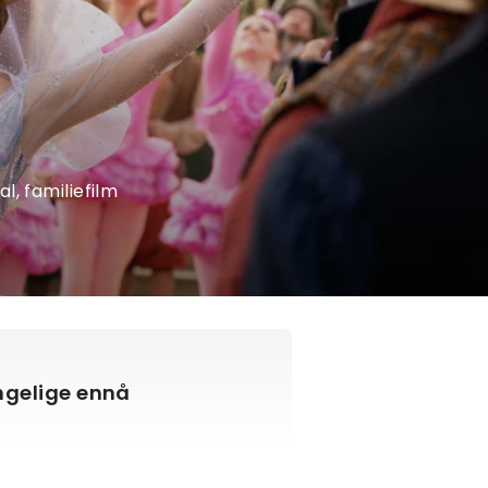
l, familiefilm
engelige ennå