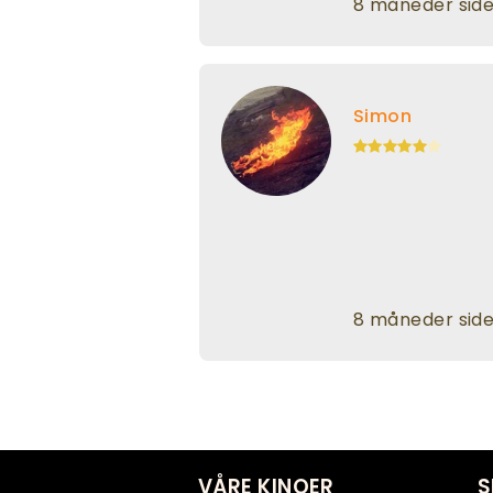
8 måneder sid
Simon
8 måneder sid
VÅRE KINOER
S