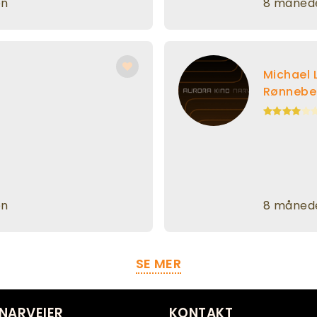
en
8 månede
Michael 
Rønnebe
en
8 månede
SE MER
NARVEIER
KONTAKT