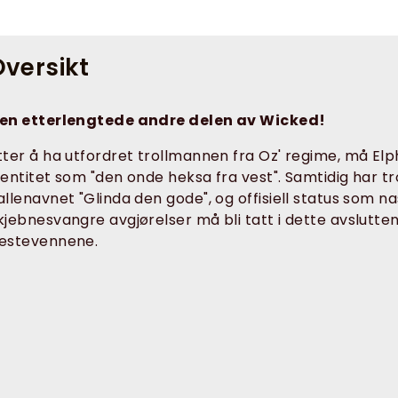
versikt
en etterlengtede andre delen av Wicked!
tter å ha utfordret trollmannen fra Oz' regime, må Elp
dentitet som "den onde heksa fra vest". Samtidig har t
allenavnet "Glinda den gode", og offisiell status som 
kjebnesvangre avgjørelser må bli tatt i dette avslutten
estevennene.