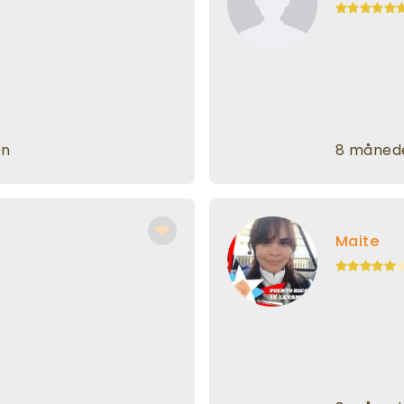
en
8 månede
Maite