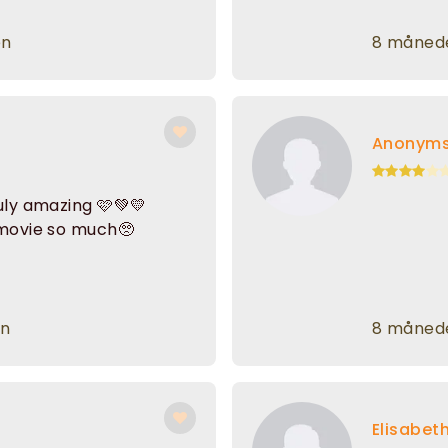
en
8 månede
Anonym
uly amazing 🩷💚💛
s movie so much🥺
en
8 månede
Elisabet