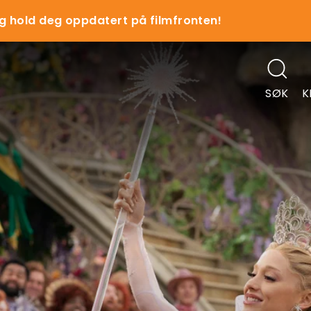
g hold deg oppdatert på filmfronten!
SØK
K