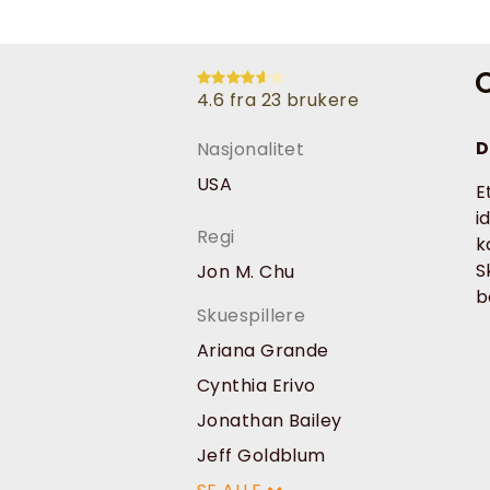
O
4.6 fra 23 brukere
D
Nasjonalitet
USA
E
i
Regi
k
S
Jon M. Chu
b
Skuespillere
Ariana Grande
Cynthia Erivo
Jonathan Bailey
Jeff Goldblum