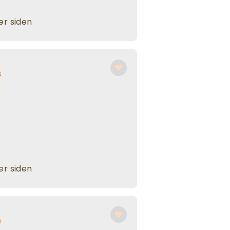
r siden
s
r siden
h