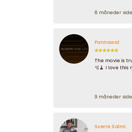
8 måneder sid
Pannawat
The movie is tr
🫧🧹 I love thi
9 måneder sid
Sverre Salmi