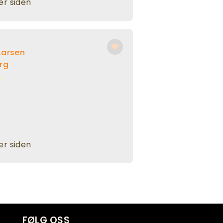
r siden
Larsen
rg
r siden
FØLG OSS