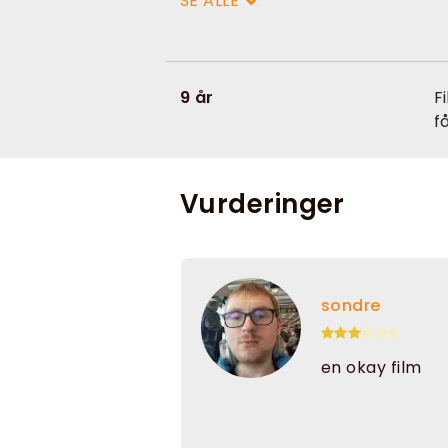
SE ALLE
9 år
F
f
Vurderinger
sondre
en okay film